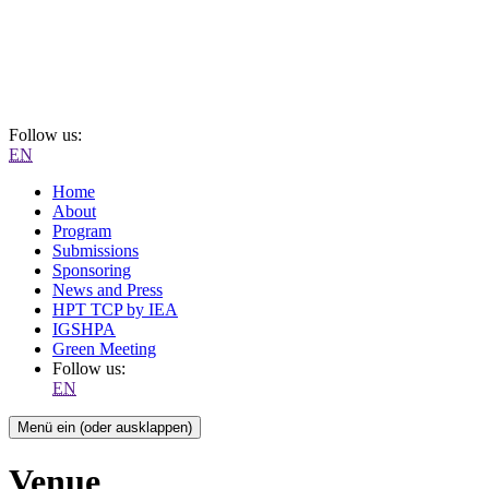
Follow us:
EN
Home
About
Program
Submissions
Sponsoring
News and Press
HPT TCP by IEA
IGSHPA
Green Meeting
Follow us:
EN
Menü ein (oder ausklappen)
Venue